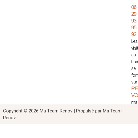
:
06
29
93
95
92
Les
visi
au
bur
se
fon
sur
RE
V
mail
co
Copyright © 2026 Ma Team Renov | Propulsé par Ma Team
ME
Renov
LE