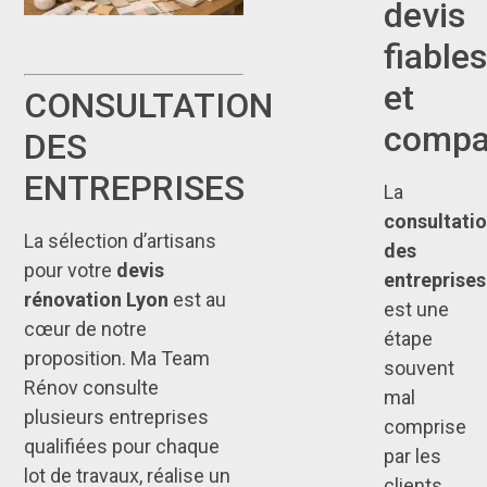
devis
fiables
et
CONSULTATION
compa
DES
ENTREPRISES
La
consultati
La sélection d’artisans
des
pour votre
devis
entreprises
rénovation Lyon
est au
est une
cœur de notre
étape
proposition. Ma Team
souvent
Rénov consulte
mal
plusieurs entreprises
comprise
qualifiées pour chaque
par les
lot de travaux, réalise un
clients.