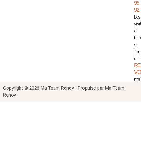
95
92
Les
visi
au
bur
se
fon
sur
RE
V
mail
co
Copyright © 2026 Ma Team Renov | Propulsé par Ma Team
ME
Renov
LE