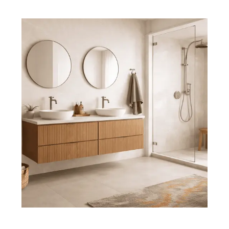
Choisir mon créneau
engagement
rendez-vous en ligne, gratuit et sans
DECORATION !
VOTRE
CONSEILS POUR
BESOIN DE