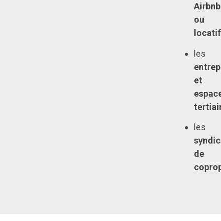
Airbnb
ou
locati
les
entrep
et
espac
tertiai
les
syndic
de
coprop