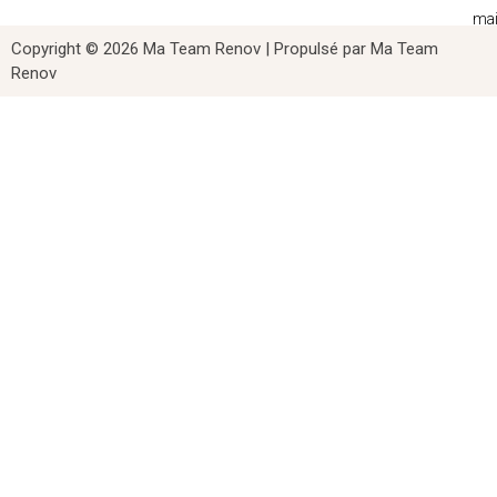
mail
co
Copyright © 2026 Ma Team Renov | Propulsé par Ma Team
ME
Renov
LE