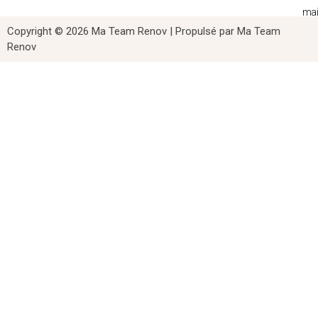
mail
co
Copyright © 2026 Ma Team Renov | Propulsé par Ma Team
ME
Renov
LE